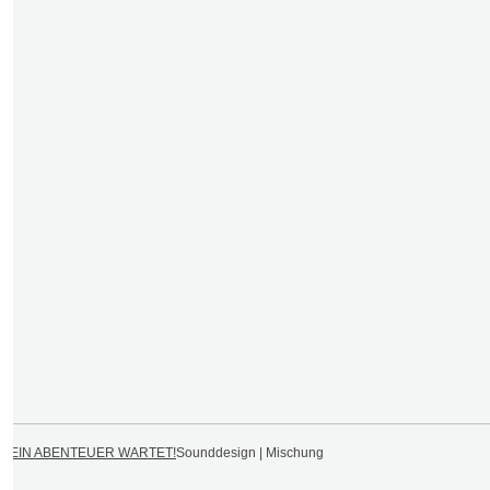
DEIN ABENTEUER WARTET!
Sounddesign | Mischung