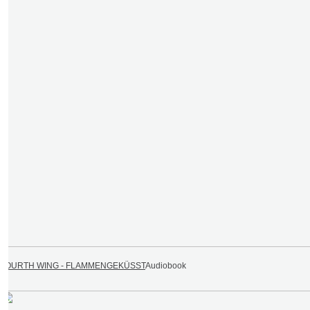
FOURTH WING - FLAMMENGEKÜSST
Audiobook