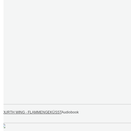
FOURTH WING - FLAMMENGEKÜSST
Audiobook