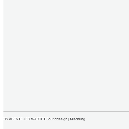
DEIN ABENTEUER WARTET!
Sounddesign | Mischung