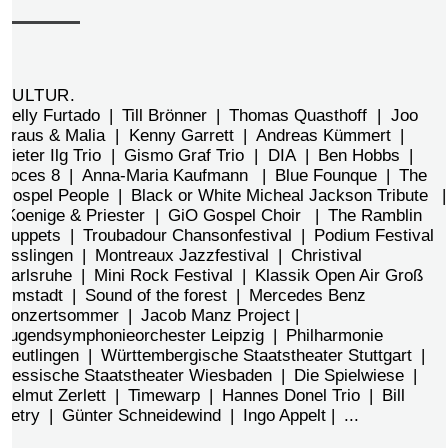
KULTUR.
Nelly Furtado | Till Brönner | Thomas Quasthoff | Joo
Kraus & Malia | Kenny Garrett | Andreas Kümmert |
Dieter Ilg Trio | Gismo Graf Trio | DIA | Ben Hobbs |
Voces 8 | Anna-Maria Kaufmann | Blue Founque | The
Gospel People | Black or White Micheal Jackson Tribute |
Koenige & Priester | GiO Gospel Choir | The Ramblin
Puppets | Troubadour Chansonfestival | Podium Festival
Esslingen | Montreaux Jazzfestival | Christival
Karlsruhe | Mini Rock Festival | Klassik Open Air Groß
Umstadt | Sound of the forest | Mercedes Benz
Konzertsommer | Jacob Manz Project |
Jugendsymphonieorchester Leipzig | Philharmonie
Reutlingen | Württembergische Staatstheater Stuttgart |
Hessische Staatstheater Wiesbaden | Die Spielwiese |
Helmut Zerlett | Timewarp | Hannes Donel Trio | Bill
Petry | Günter Schneidewind | Ingo Appelt | ...