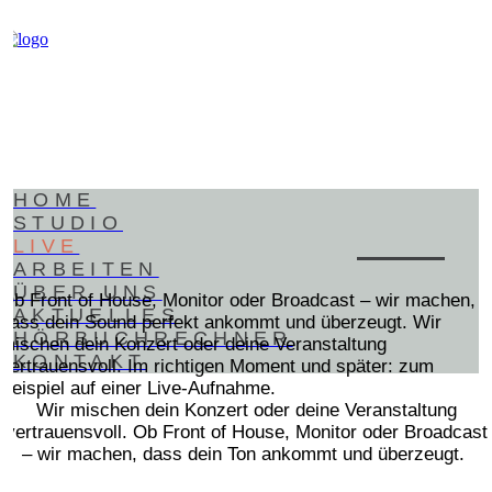
HOME
STUDIO
LIVE
ARBEITEN
ÜBER UNS
Ob Front of House, Monitor oder Broadcast – wir machen,
AKTUELLES
dass dein Sound perfekt ankommt und überzeugt. Wir
HÖRBUCHRECHNER
mischen dein Konzert oder deine Veranstaltung
KONTAKT
vertrauensvoll. Im richtigen Moment und später: zum
Beispiel auf einer Live-Aufnahme.
Wir mischen dein Konzert oder deine Veranstaltung
vertrauensvoll. Ob Front of House, Monitor oder Broadcast
– wir machen, dass dein Ton ankommt und überzeugt.