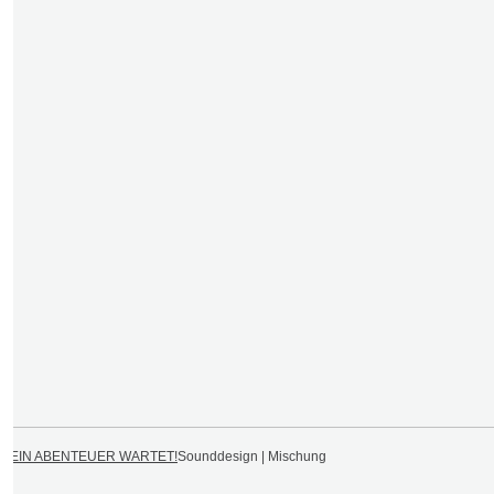
DEIN ABENTEUER WARTET!
Sounddesign | Mischung