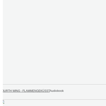
FOURTH WING - FLAMMENGEKÜSST
Audiobook